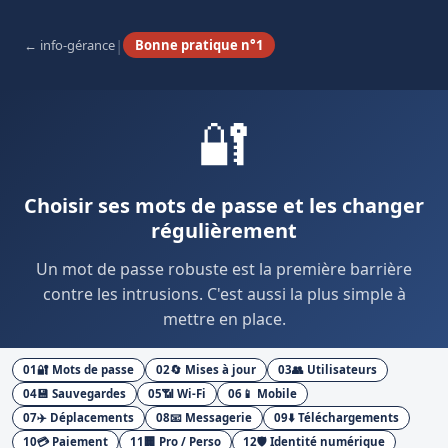
|
info-gérance
Bonne pratique n°1
🔐
Choisir ses mots de passe et les changer
régulièrement
Un mot de passe robuste est la première barrière
contre les intrusions. C'est aussi la plus simple à
mettre en place.
01
🔐 Mots de passe
02
🔄 Mises à jour
03
👥 Utilisateurs
04
💾 Sauvegardes
05
📶 Wi-Fi
06
📱 Mobile
07
✈️ Déplacements
08
📧 Messagerie
09
⬇️ Téléchargements
10
💳 Paiement
11
🏢 Pro / Perso
12
🛡️ Identité numérique