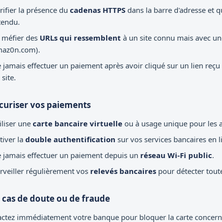
rifier la présence du
cadenas HTTPS
dans la barre d'adresse et q
tendu.
 méfier des
URLs qui ressemblent
à un site connu mais avec une
az0n.com).
 jamais effectuer un paiement après avoir cliqué sur un lien reç
 site.
curiser vos paiements
iliser une
carte bancaire virtuelle
ou à usage unique pour les a
tiver la
double authentification
sur vos services bancaires en l
 jamais effectuer un paiement depuis un
réseau Wi-Fi public
.
rveiller régulièrement vos
relevés bancaires
pour détecter tout
 cas de doute ou de fraude
ctez immédiatement votre banque pour bloquer la carte concernée