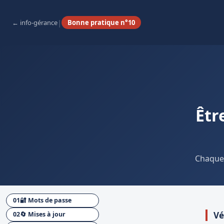
|
info-gérance
Bonne pratique n°10
Êtr
Chaque 
01
🔐 Mots de passe
Vé
02
🔄 Mises à jour