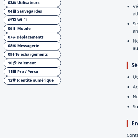
03
👥 Utilisateurs
Vé
04
💾 Sauvegardes
at
05
📶 Wi-Fi
Se
06
📱 Mobile
am
07
✈️ Déplacements
Ne
08
📧 Messagerie
au
09
⬇️ Téléchargements
10
💳 Paiement
Sé
11
🏢 Pro / Perso
Ut
12
🛡️ Identité numérique
Ac
Ne
Su
En
Conta